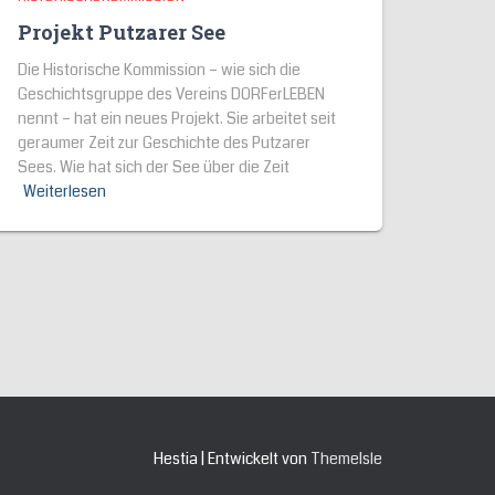
Projekt Putzarer See
Die Historische Kommission – wie sich die
Geschichtsgruppe des Vereins DORFerLEBEN
nennt – hat ein neues Projekt. Sie arbeitet seit
geraumer Zeit zur Geschichte des Putzarer
Sees. Wie hat sich der See über die Zeit
Weiterlesen
Hestia | Entwickelt von
ThemeIsle