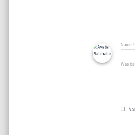
Name
*
Was bes
Nam