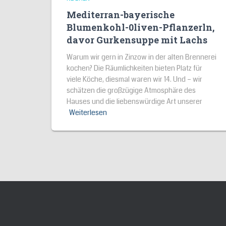
Mediterran-bayerische
Blumenkohl-0liven-Pflanzerln,
davor Gurkensuppe mit Lachs
Warum wir gern in Zinzow in der alten Brennerei
kochen? Die Räumlichkeiten bieten Platz für
viele Köche, diesmal waren wir 14. Und – wir
schätzen die großzügige Atmosphäre des
Hauses und die liebenswürdige Art unserer
Weiterlesen