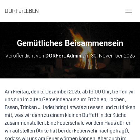
DORFerLEBEN
N
A
V
I
G
Gemütliches Beisammensein
A
T
Veröffentlicht von
DORFer_Admin
am
30. November 2025
I
O
N
U
M
S
Am Freitag, den 5. Dezember 2025, ab 16:00 Uhr, treffen wir
C
uns nun im alten Gemeindehaus zum Erzählen, Lachen,
H
A
Essen, Trinken … Jeder bringt etwas zu essen und zu trinken
L
mit, was wir dann zu einem kleinen Buffett in der Küche
T
zusammenstellen. Eine Feuerschale vor dem Haus dürfen
E
N
wir aufstellen (Anke hat bei der Feuerwehr nachgefragt),
sodass wir uns am Feuer wärmen können. Aber auch im