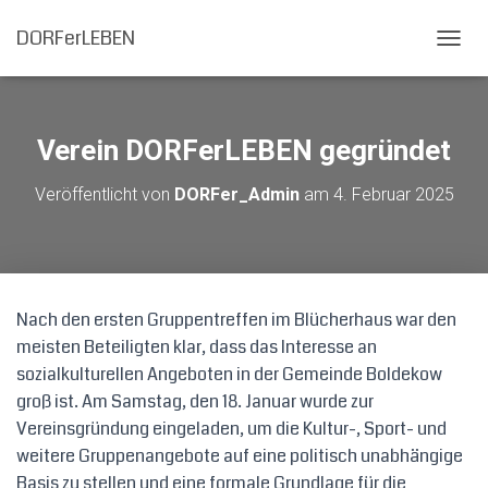
DORFerLEBEN
N
A
V
I
G
Verein DORFerLEBEN gegründet
A
T
Veröffentlicht von
DORFer_Admin
am
4. Februar 2025
I
O
N
U
M
S
Nach den ersten Gruppentreffen im Blücherhaus war den
C
meisten Beteiligten klar, dass das Interesse an
H
A
sozialkulturellen Angeboten in der Gemeinde Boldekow
L
groß ist. Am Samstag, den 18. Januar wurde zur
T
Vereinsgründung eingeladen, um die Kultur-, Sport- und
E
N
weitere Gruppenangebote auf eine politisch unabhängige
Basis zu stellen und eine formale Grundlage für die